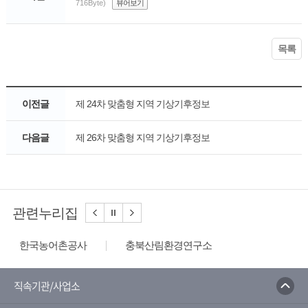
716Byte)
뷰어보기
목록
이전글
제 24차 맞춤형 지역 기상기후정보
다음글
제 26차 맞춤형 지역 기상기후정보
관련누리집
한국농어촌공사
충북산림환경연구소
농림축산식품부
국립종자원
농촌진흥청
산림청
충북농업기술원
직속기관/사업소
농림축산검역본부
한국농업신문