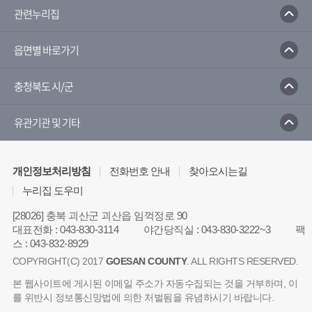
관련누리집
한국농어촌공사
읍면별 바로가기
충청북도 시/군
유관기관 및 기타
개인정보처리방침
전화번호 안내
찾아오시는길
누리집 도우미
[28026] 충북 괴산군 괴산읍 임꺽정로 90
대표전화
:
043-830-3114
야간당직실
:
043-830-3222~3
팩
스
:
043-832-8929
COPYRIGHT(C) 2017
GOESAN COUNTY
. ALL RIGHTS RESERVED.
본 웹사이트에 게시된 이메일 주소가 자동수집되는 것을 거부하며, 이
를 위반시 정보통신망법에 의한 처벌됨을 유념하시기 바랍니다.