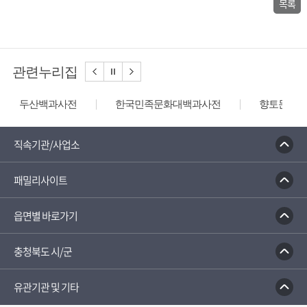
목록
관련누리집
두산백과사전
한국민족문화대백과사전
향토문화전
직속기관/사업소
패밀리사이트
읍면별 바로가기
충청북도 시/군
유관기관 및 기타