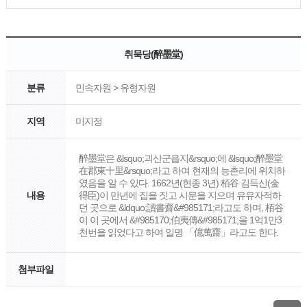
취묵당(醉墨堂)
분류
민속자원 > 유형자원
지역
미지정
醉墨堂은 &lsquo;괴산군읍지&rsquo;에 &lsquo;醉墨堂
在郡東十里&rsquo;라고 하여 현재의 능촌리에 위치하
였음을 알 수 있다. 1662년(현종 3년) 栢谷 김득신(金
내용
得臣)이 만년에 집을 짓고 시문을 지으며 유유자적하
던 곳으로 &ldquo;讀書齋&#985171;라고도 하며, 栢谷
이 이 곳에서 &#985170;伯夷傳&#985171;을 1억1만3
천번을 읽었다고 하여 일명 「億萬齋」라고도 한다.
첨부파일