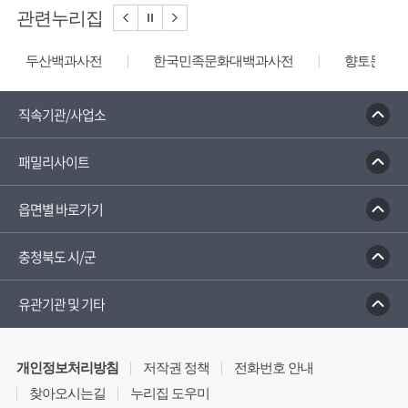
관련누리집
두산백과사전
한국민족문화대백과사전
향토문화전
직속기관/사업소
패밀리사이트
읍면별 바로가기
충청북도 시/군
유관기관 및 기타
개인정보처리방침
저작권 정책
전화번호 안내
찾아오시는길
누리집 도우미