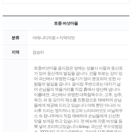
토종 버섯마을
분류
어메니티자원 > 지역의맛
지역
검승리
토종버섯마을 음식점은 앞에는 성불사 사찰과 등산로
가 있어 등산객의 발길을 끕니다. 건물 뒤로는 강이 있
어 괴산에서 유명한 다슬기가 많이 분포되어 또한 사
람들의 발길을 끕니다. 음식점 주변으로는 대지가 넓
어 손님들의 먹을거리를 직접 흙에서 생산해 냅니다.
이를테면, 괴산에서 유명한 대학찰옥수수, 고추, 상추,
쑥갓, 파 등 갖가지 채소를 친환경으로 재배하여 손님
들에게 제공해 드리고 있습니다.야채 뿐만 아니라 식
사후 드리는 영지차나 표고와 느타리버섯도 비닐하우
스 속 참나무에서 직접 재배하여 손님들에게 신선한
맛을 보게끔 하고 있습니다. 전 메뉴에 각종 버섯을 듬
뿍 넣어 조리하고있습니다.&nbsp; 괴산군 우수모범업
소. 2003년도 도우수모범업소. 괴산군 11회 향토음식