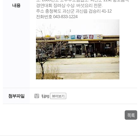
내용
경연대회 장려상 수상. 버섯요리 전문.
주소 충청북도 괴산군 괴산읍 검승리 41-12
전화번호 043-833-1224
tj.jpg
첨부파일
뷰어보기
목록