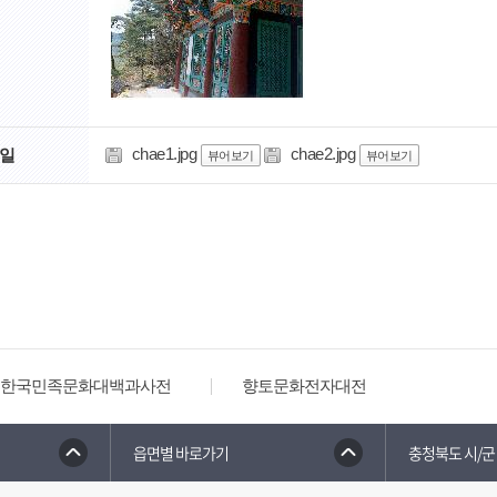
chae1.jpg
chae2.jpg
일
뷰어보기
뷰어보기
한국민족문화대백과사전
향토문화전자대전
읍면별 바로가기
충청북도 시/군