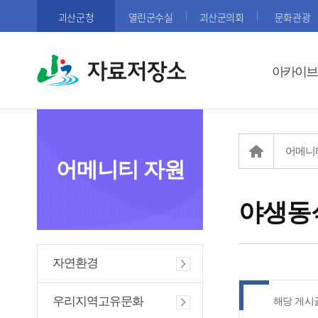
괴산군청
열린군수실
괴산군의회
문화관광
자료저장소
아카이브
어메니
어메니티 자원
야생동
자연환경
우리지역고유문화
해당 게시