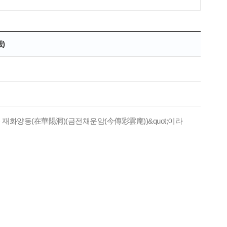
)
) 재화양동(在華陽洞)(금전채운암(今傳彩雲庵))&quot;이라