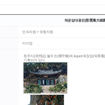
채운암대웅전(彩雲庵大雄殿
민속자원 > 유형자원
미지정
청주지(淸州誌) 불우조(佛宇條)에 &quot;욱장암(욱章庵
기록되어 있다.