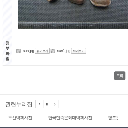
첨
부
sun.jpg
sun1.jpg
뷰어보기
뷰어보기
파
일
목록
관련누리집
두산백과사전
한국민족문화대백과사전
향토문화전