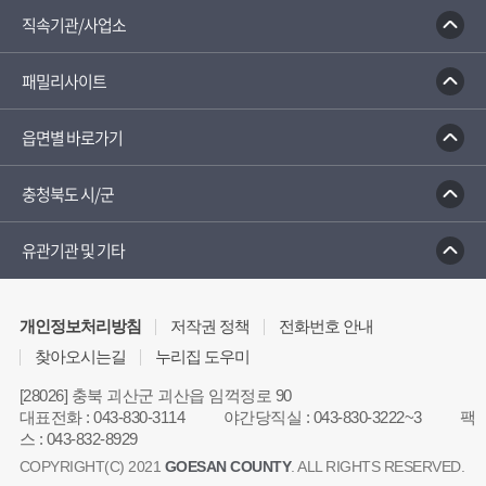
직속기관/사업소
패밀리사이트
읍면별 바로가기
충청북도 시/군
유관기관 및 기타
개인정보처리방침
저작권 정책
전화번호 안내
찾아오시는길
누리집 도우미
[28026] 충북 괴산군 괴산읍 임꺽정로 90
대표전화
:
043-830-3114
야간당직실
:
043-830-3222~3
팩
스
:
043-832-8929
COPYRIGHT(C) 2021
GOESAN COUNTY
. ALL RIGHTS RESERVED.