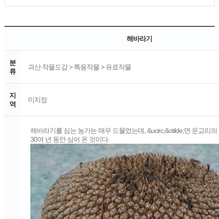
해바라기
분
괴산 작물도감 > 특용작물 > 유료작물
류
지
미지정
역
해바라기를 심는 농가는 매우 드물었는데, &ucirc;&otilde;면 운교리
30여 년 동안 심어 온 것이다.