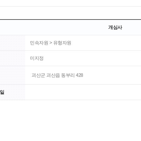
개심사
민속자원 > 유형자원
미지정
괴산군 괴산읍 동부리 428
일