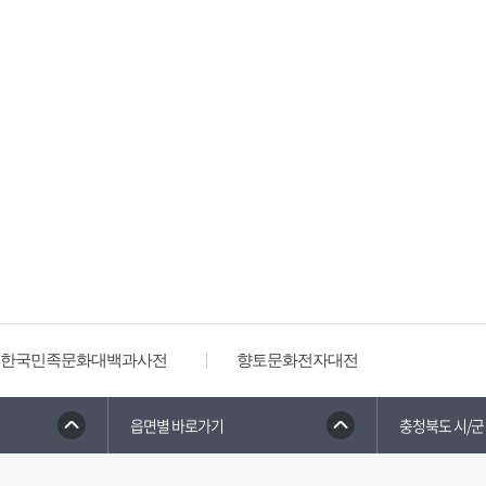
한국민족문화대백과사전
향토문화전자대전
읍면별 바로가기
충청북도 시/군