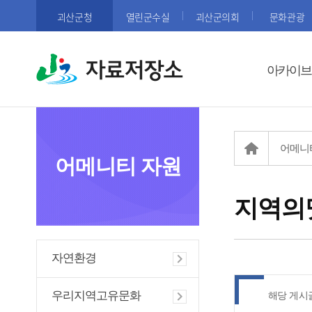
괴산군청
열린군수실
괴산군의회
문화관광
자료저장소
아카이브
어메니
어메니티 자원
지역의
자연환경
우리지역고유문화
해당 게시