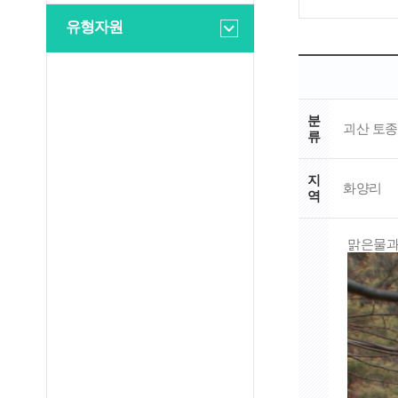
유형자원
분
괴산 토종
류
지
화양리
역
맑은물과