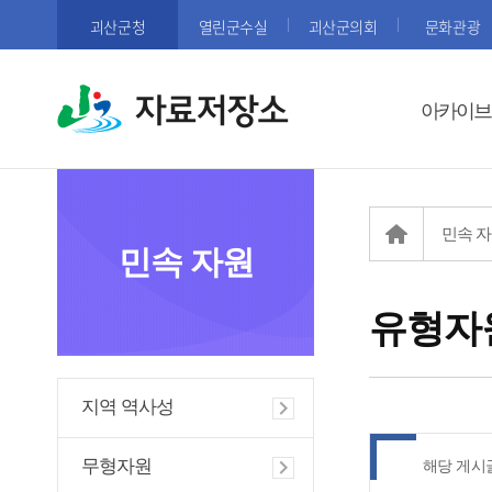
괴산군청
열린군수실
괴산군의회
문화관광
자료저장소
아카이브
민속 
민속 자원
유형자
지역 역사성
무형자원
해당 게시