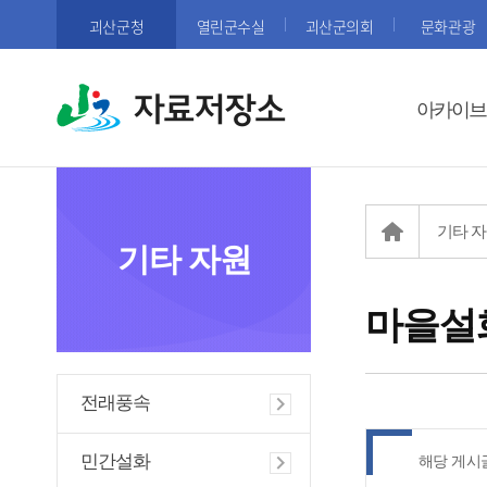
괴산군청
열린군수실
괴산군의회
문화관광
자료저장소
아카이브
기타 
기타 자원
마을설
전래풍속
민간설화
해당 게시