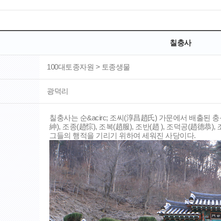
칠충사
100대토종자원 > 토종생물
광덕리
칠충사는 순&acirc; 조씨(淳昌趙氏) 가문에서 배출된
紳), 조종(趙悰), 조복(趙服), 조반(趙 ), 조덕공(趙德恭
그들의 행적을 기리기 위하여 세워진 사당이다.