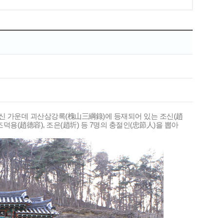
 충신 가운데 괴산삼강록(槐山三綱錄)에 등재되어 있는 조신(趙
), 조덕용(趙德容), 조은(趙圻) 등 7명의 충절인(忠節人)을 뽑아