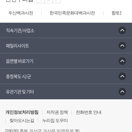
두산백과사전
한국민족문화대백과사전
향토문화전
직속기관/사업소
패밀리사이트
읍면별 바로가기
충청북도 시/군
유관기관 및 기타
개인정보처리방침
저작권 정책
전화번호 안내
찾아오시는길
누리집 도우미
[28026] 충북 괴산군 괴산읍 임꺽정로 90