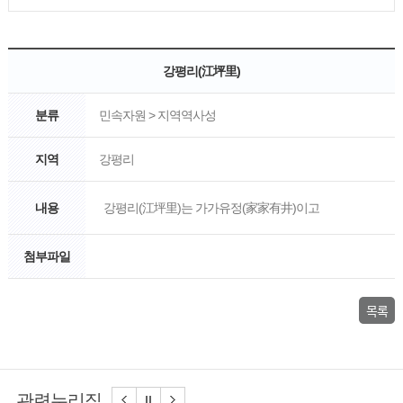
강평리(江坪里)
분류
민속자원 > 지역역사성
지역
강평리
내용
강평리(江坪里)는 가가유정(家家有井)이고
첨부파일
목록
관련누리집