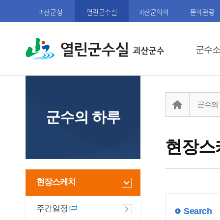
괴산군청
열린군수실
괴산군의회
문화관광
열린군수실
군수
군수의
군수의 하루
현장스
현장스케치
주간일정
Search