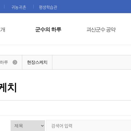
귀농귀촌
평생학습관
소개
군수의 하루
괴산군수 공약
 하루
현장스케치
케치