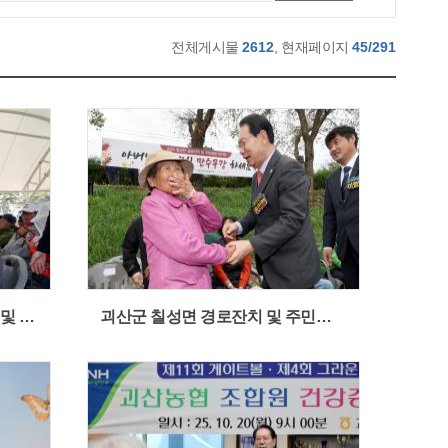
전체게시물
2612
, 현재페이지
45/291
괴산노인회지회장기 게이트볼 및 그라운드골프대회 (2025.10.23)
괴산군 칠성면 경로잔치 및 주민화합 한마당 (2025.10.22)