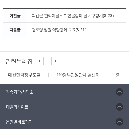
이전글
괴산군-한화이글스 자연울림의 날 시구행사(8. 20.)
다음글
경로당 임원 역량강화 교육(8. 21.)
관련누리집
대한민국정부포털
110정부민원안내 콜센터
충청북
직속기관/사업소
패밀리사이트
읍면별 바로가기