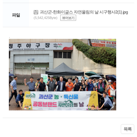
괴산군-한화이글스 자연울림의 날 시구행사2(1).jpg
파일
(5,542,425Byte)
뷰어보기
.
목록