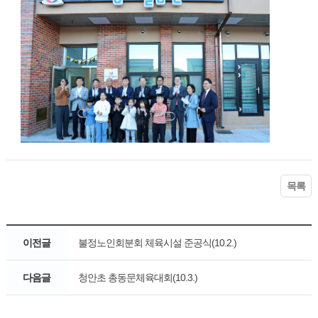
목록
이전글
불정노인회분회 체육시설 준공식(10.2.)
다음글
청안초 총동문체육대회(10.3.)