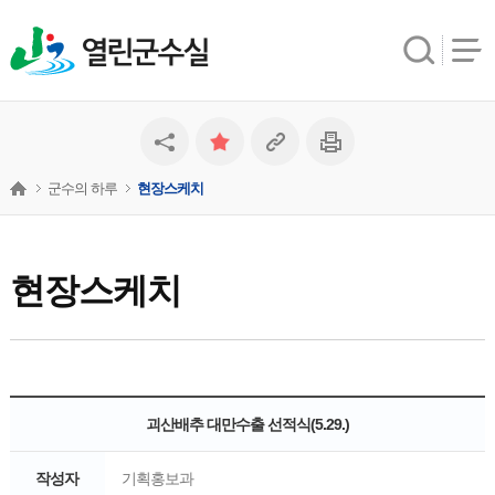
열린군수실
군수의 하루
현장스케치
현장스케치
괴산배추 대만수출 선적식(5.29.)
작성자
기획홍보과