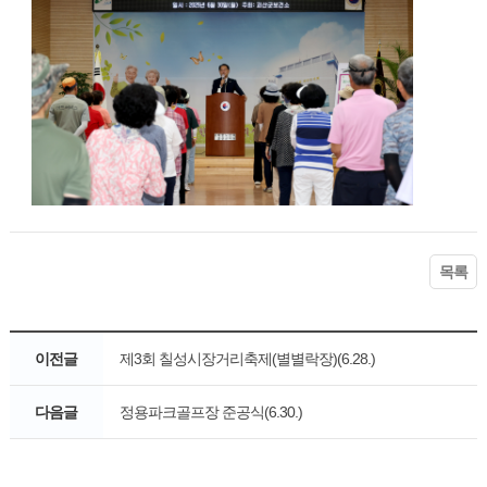
목록
이전글
제3회 칠성시장거리축제(별별락장)(6.28.)
다음글
정용파크골프장 준공식(6.30.)