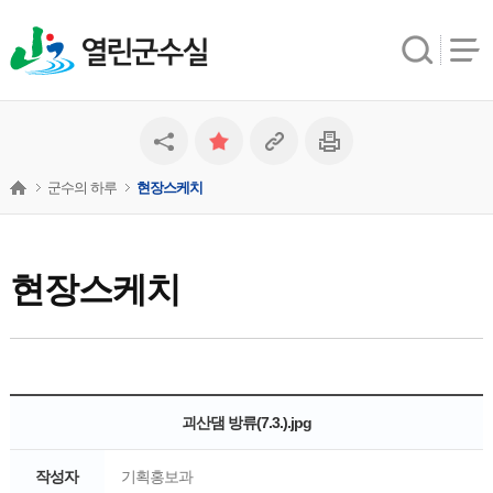
열린군수실
군수의 하루
현장스케치
현장스케치
괴산댐 방류(7.3.).jpg
작성자
기획홍보과