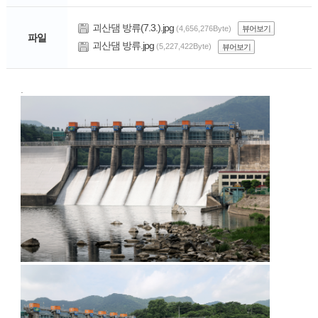
괴산댐 방류(7.3.).jpg
(4,656,276Byte)
뷰어보기
파일
괴산댐 방류.jpg
(5,227,422Byte)
뷰어보기
.