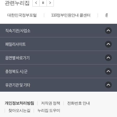
관련누리집
대한민국정부포털
110정부민원안내 콜센터
충청북
직속기관/사업소
패밀리사이트
읍면별 바로가기
충청북도 시/군
유관기관 및 기타
개인정보처리방침
저작권 정책
전화번호 안내
찾아오시는길
누리집 도우미