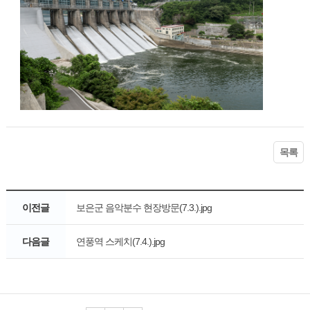
목록
이전글
보은군 음악분수 현장방문(7.3.).jpg
다음글
연풍역 스케치(7.4.).jpg