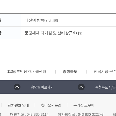
글
괴산댐 방류(7.3.).jpg
글
문경새재 과거길 및 선비상(7.4.).jpg
110정부민원안내 콜센터
충청북도
전국시장·군
읍면별 바로가기
충청북도 시/군
전화번호 안내
찾아오시는길
누리집 도우미
0
대표전화
:
043-830-3114
야간당직실
:
043-830-3222~3