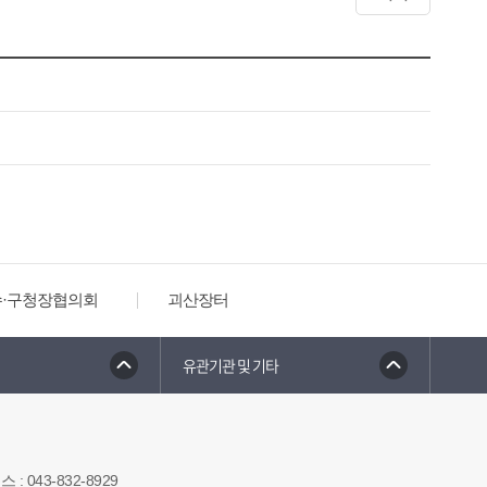
수·구청장협의회
괴산장터
유관기관 및 기타
팩스
:
043-832-8929