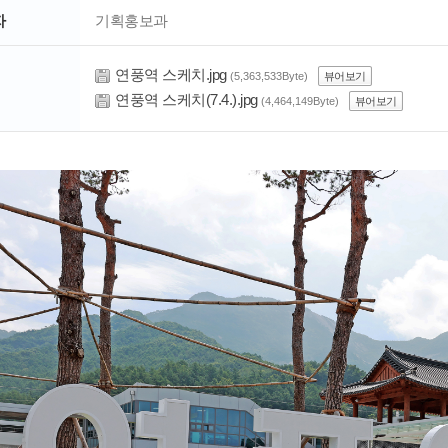
자
기획홍보과
연풍역 스케치.jpg
(5,363,533Byte)
뷰어보기
연풍역 스케치(7.4.).jpg
(4,464,149Byte)
뷰어보기