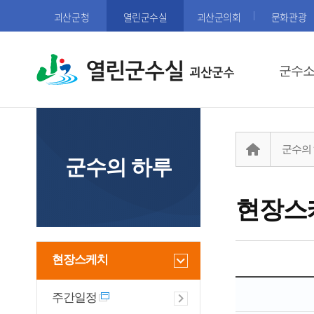
괴산군청
열린군수실
괴산군의회
문화관광
열린군수실
군수
군수의
군수의 하루
현장스
현장스케치
주간일정