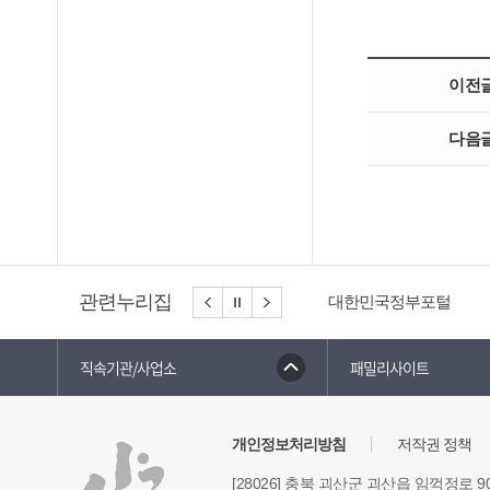
이전
다음
관련누리집
대한민국정부포털
직속기관/사업소
패밀리사이트
개인정보처리방침
저작권 정책
[28026] 충북 괴산군 괴산읍 임꺽정로 9