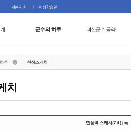
귀농귀촌
평생학습관
소개
군수의 하루
괴산군수 공약
 하루
현장스케치
케치
연풍역 스케치(7.4.).jpg