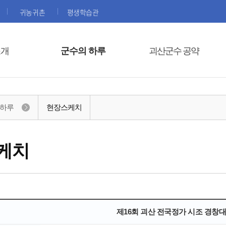
귀농귀촌
평생학습관
소개
군수의 하루
괴산군수 공약
 하루
현장스케치
케치
제16회 괴산 전국정가 시조 경창대회(