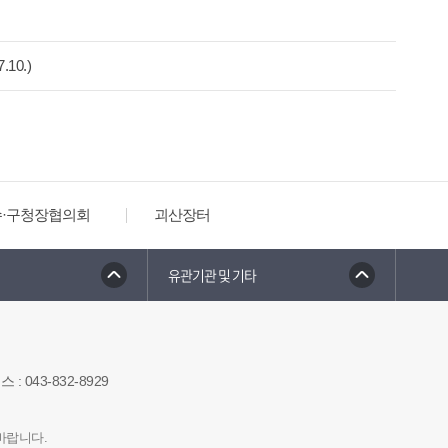
0.)
수·구청장협의회
괴산장터
유관기관 및 기타
팩스
:
043-832-8929
바랍니다.