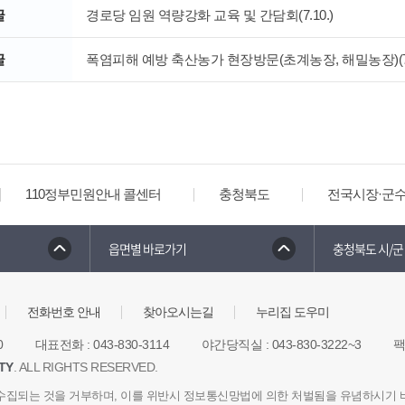
글
경로당 임원 역량강화 교육 및 간담회(7.10.)
글
폭염피해 예방 축산농가 현장방문(초계농장, 해밀농장)(7.1
110정부민원안내 콜센터
충청북도
전국시장·군
읍면별 바로가기
충청북도 시/군
전화번호 안내
찾아오시는길
누리집 도우미
0
대표전화
:
043-830-3114
야간당직실
:
043-830-3222~3
TY
. ALL RIGHTS RESERVED.
수집되는 것을 거부하며, 이를 위반시 정보통신망법에 의한 처벌됨을 유념하시기 