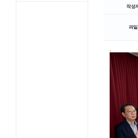
작성
파일
.