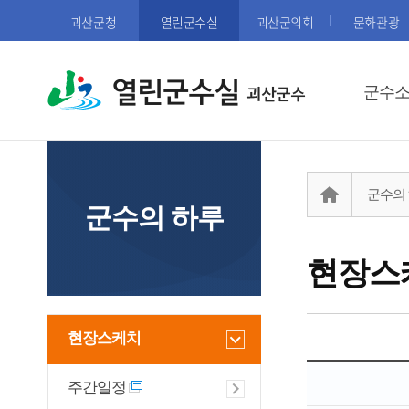
괴산군청
열린군수실
괴산군의회
문화관광
열린군수실
군수
군수의
군수의 하루
현장스
현장스케치
주간일정