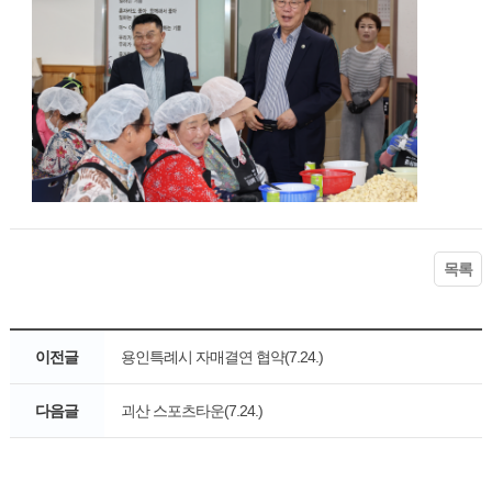
목록
이전글
용인특례시 자매결연 협약(7.24.)
다음글
괴산 스포츠타운(7.24.)