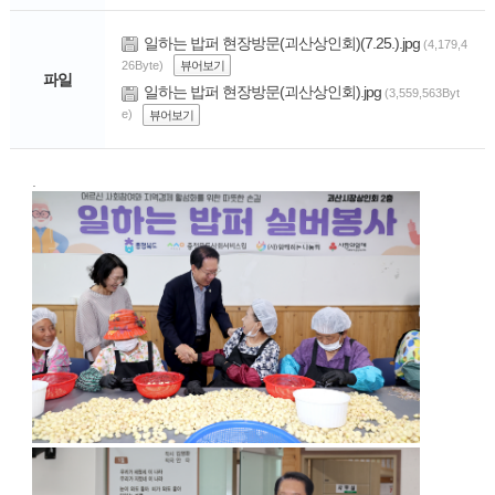
일하는 밥퍼 현장방문(괴산상인회)(7.25.).jpg
(4,179,4
26Byte)
뷰어보기
파일
일하는 밥퍼 현장방문(괴산상인회).jpg
(3,559,563Byt
e)
뷰어보기
.