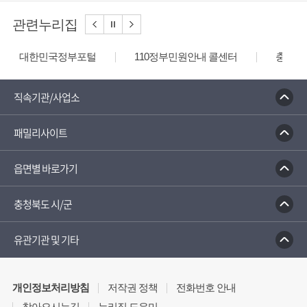
관련누리집
대한민국정부포털
110정부민원안내 콜센터
충청북
직속기관/사업소
패밀리사이트
읍면별 바로가기
충청북도 시/군
유관기관 및 기타
개인정보처리방침
저작권 정책
전화번호 안내
찾아오시는길
누리집 도우미