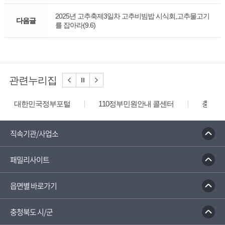
2025년 고추축제3일차 고추비빔밥 시식회,고추물고기
다음글
를 잡아라(9.6)
관련누리집
대한민국정부포털
110정부민원안내 콜센터
충청북
직속기관/사업소
패밀리사이트
읍면별 바로가기
충청북도 시/군