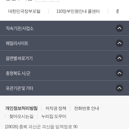
대한민국정부포털
110정부민원안내 콜센터
충청북
직속기관/사업소
패밀리사이트
읍면별 바로가기
충청북도 시/군
유관기관 및 기타
개인정보처리방침
저작권 정책
전화번호 안내
찾아오시는길
누리집 도우미
[28026] 충북 괴산군 괴산읍 임꺽정로 90