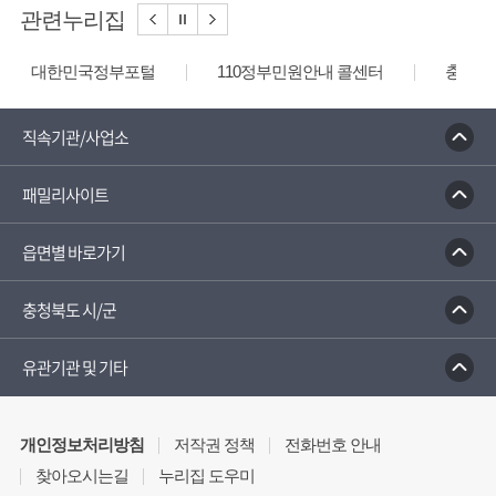
관련누리집
대한민국정부포털
110정부민원안내 콜센터
충청북
직속기관/사업소
패밀리사이트
읍면별 바로가기
충청북도 시/군
유관기관 및 기타
개인정보처리방침
저작권 정책
전화번호 안내
찾아오시는길
누리집 도우미