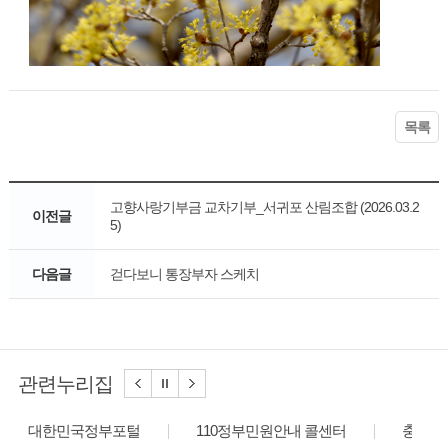
목록
고향사랑기부금 교차기부_서귀포 산림조합 (2026.03.2
이전글
5)
다음글
걷다보니 통장부자 스케치
관련누리집
대한민국정부포털
110정부민원안내 콜센터
충청북