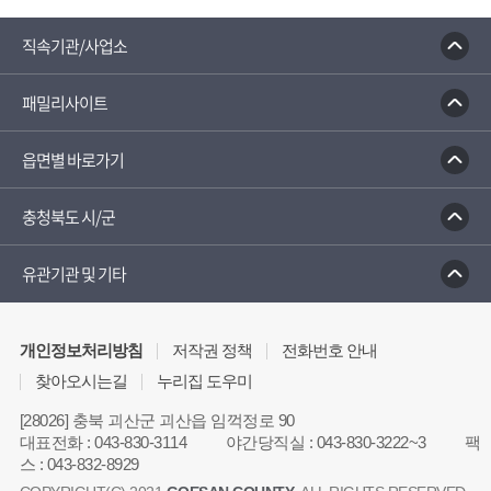
직속기관/사업소
패밀리사이트
읍면별 바로가기
충청북도 시/군
유관기관 및 기타
개인정보처리방침
저작권 정책
전화번호 안내
찾아오시는길
누리집 도우미
[28026] 충북 괴산군 괴산읍 임꺽정로 90
대표전화
:
043-830-3114
야간당직실
:
043-830-3222~3
팩
스
:
043-832-8929