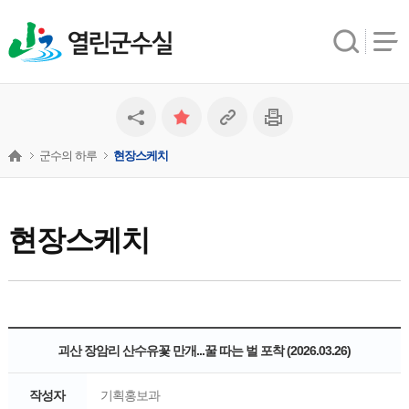
열린군수실
군수의 하루
현장스케치
현장스케치
괴산 장암리 산수유꽃 만개...꿀 따는 벌 포착 (2026.03.26)
작성자
기획홍보과