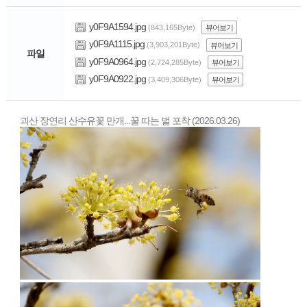
y0F9A1594.jpg
(843,165Byte)
뷰어보기
y0F9A1115.jpg
(3,903,201Byte)
뷰어보기
파일
y0F9A0964.jpg
(2,724,285Byte)
뷰어보기
y0F9A0922.jpg
(3,409,306Byte)
뷰어보기
괴산 장연리 산수유꽃 만개...꿀 따는 벌 포착 (2026.03.26)