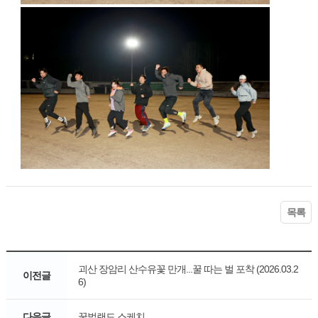
목록
괴산 장암리 산수유꽃 만개...꿀 따는 벌 포착 (2026.03.2
이전글
6)
다음글
꿀벌랜드 스케치