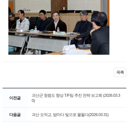
목록
괴산군 청렴도 향상 T/F팀 추진 전략 보고회 (2026.03.3
이전글
0)
다음글
괴산 오작교, 밤마다 빛으로 물들다(2026.03.31)