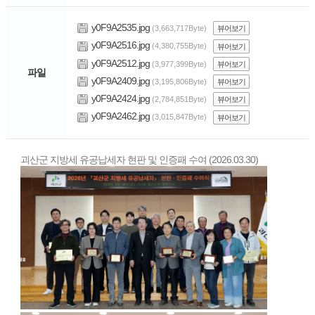
y0F9A2535.jpg
(3,663,717Byte)
뷰어보기
y0F9A2516.jpg
(4,380,755Byte)
뷰어보기
y0F9A2512.jpg
(3,977,399Byte)
뷰어보기
파일
y0F9A2409.jpg
(3,195,806Byte)
뷰어보기
y0F9A2424.jpg
(2,784,851Byte)
뷰어보기
y0F9A2462.jpg
(3,015,847Byte)
뷰어보기
괴산군 지방세 유공납세자 현판 및 인증패 수여 (2026.03.30)