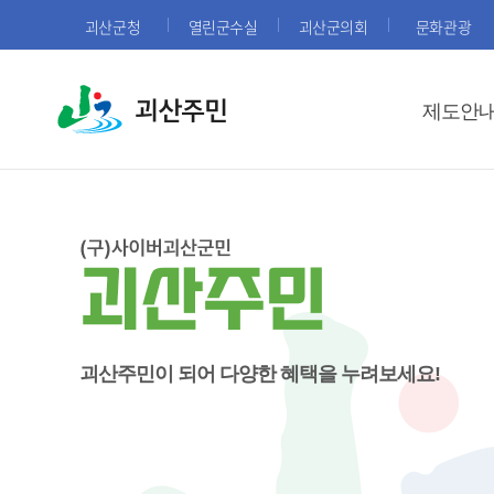
괴산군청
열린군수실
괴산군의회
문화관광
괴산주민
제도안
괴산주민이 되어 다양한 혜택을 누려보세요!