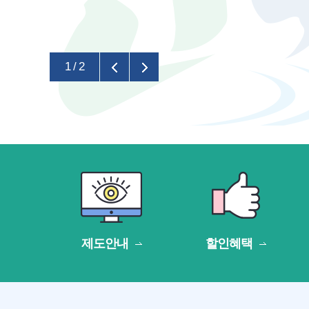
1
/
2
제도안내
할인혜택