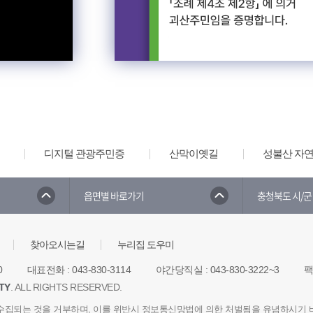
디지털 관광주민증
산막이옛길
성불산 자
읍면별 바로가기
충청북도 시/군
찾아오시는길
누리집 도우미
0
대표전화
:
043-830-3114
야간당직실
:
043-830-3222~3
TY
. ALL RIGHTS RESERVED.
수집되는 것을 거부하며, 이를 위반시 정보통신망법에 의한 처벌됨을 유념하시기 