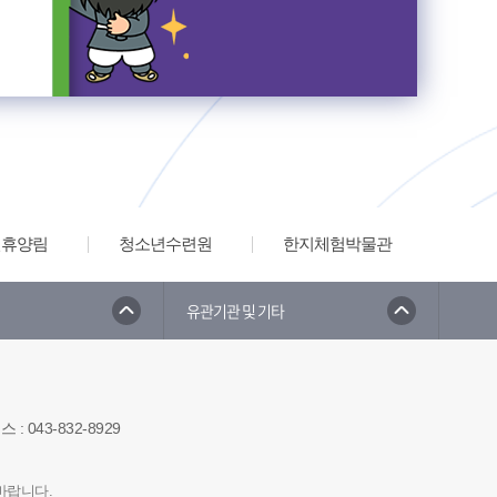
연휴양림
청소년수련원
한지체험박물관
유관기관 및 기타
팩스
:
043-832-8929
바랍니다.