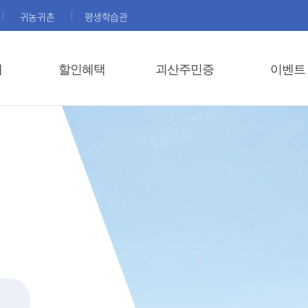
귀농귀촌
평생학습관
내
할인혜택
괴산주민증
이벤트