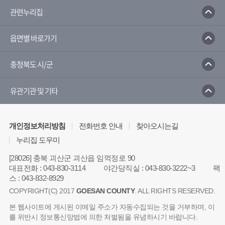
관련누리집
국민체육진흥공단
읍면별 바로가기
충청북도 시/군
유관기관 및 기타
개인정보처리방침
전화번호 안내
찾아오시는길
누리집 도우미
[28026] 충북 괴산군 괴산읍 임꺽정로 90
대표전화
:
043-830-3114
야간당직실
:
043-830-3222~3
팩
스
:
043-832-8929
COPYRIGHT(C) 2017
GOESAN COUNTY
. ALL RIGHTS RESERVED.
본 웹사이트에 게시된 이메일 주소가 자동수집되는 것을 거부하며, 이
를 위반시 정보통신망법에 의한 처벌됨을 유념하시기 바랍니다.