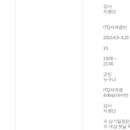
강사
지원단
ITQ자격증반
2010.4.5~4.23
15
19:00 ~
21:00
군민
누구나
ITQ자격증
&nbsp;대비반
강사
지원단
※ 상기일정은 
※ 개강 첫날 