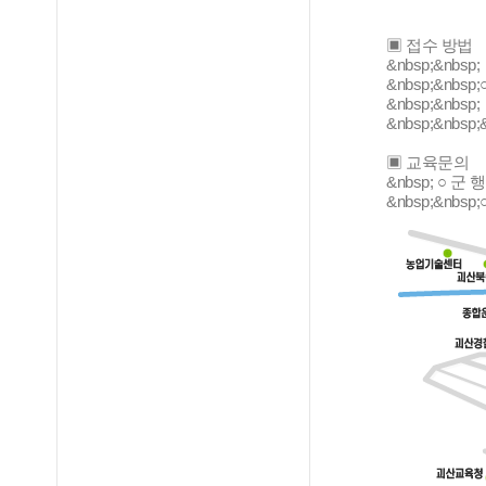
▣ 접수 방법
&nbsp;&nbsp;
&nbsp;&nbs
&nbsp;&nbsp;
&nbsp;&nb
▣ 교육문의
&nbsp; ○ 군
&nbsp;&nbs