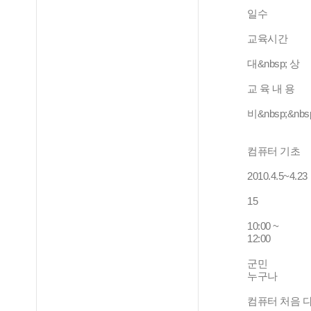
일수
교육시간
대&nbsp; 상
교 육 내 용
비&nbsp;&nbs
컴퓨터 기초
2010.4.5~4.23
15
10:00 ~
12:00
군민
누구나
컴퓨터 처음 