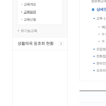
정보화교육
교육개요
상세
교육일정
교육 신
교육신청
예
유기농교육
※
※
생활체육 동호회 현황
모집방
전화접수 
온라인
오프라