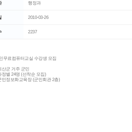
자
행정과
일
2010-03-26
수
2237
 군민무료컴퓨터교실 수강생 모집
괴산군 거주 군민
과정별 24명 (선착순 모집)
군민정보화교육장 (군민회관 2층)