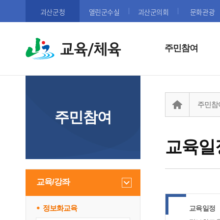
괴산군청
열린군수실
괴산군의회
문화관광
교육/체육
주민참여
주민참
주민참여
교육일
교육/강좌
정보화교육
교육일정