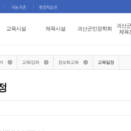
귀농귀촌
평생학습관
괴산
교육시설
체육시설
괴산군민장학회
체육
여
교육/강좌
정보화교육
교육일정
정