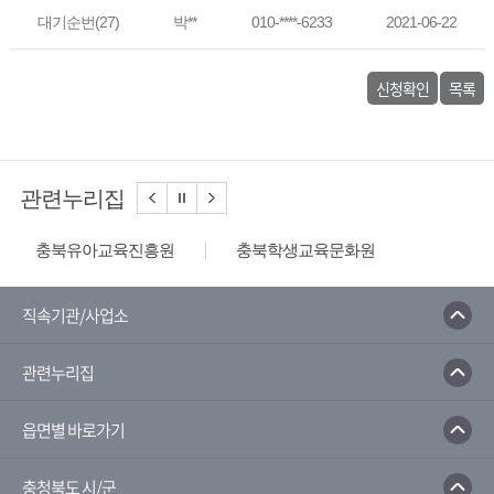
대기순번(27)
박**
010-****-6233
2021-06-22
신청확인
목록
관련누리집
충북유아교육진흥원
충북학생교육문화원
청소년성문화센터
충북문화관
국민체육진흥공단
충청북도교육청
직속기관/사업소
충청북도교육청 나이스
충북교수학습지원센터
관련누리집
배움나라
읍면별 바로가기
충청북도 시/군