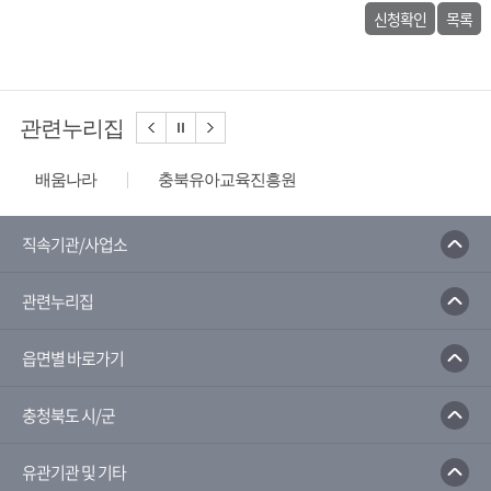
신청확인
목록
관련누리집
배움나라
충북유아교육진흥원
충북학생교육문화원
청소년성문화센터
충북문화관
국민체육진흥공단
직속기관/사업소
충청북도교육청
충청북도교육청 나이스
관련누리집
충북교수학습지원센터
읍면별 바로가기
충청북도 시/군
유관기관 및 기타