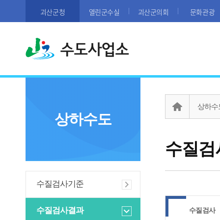
괴산군청
열린군수실
괴산군의회
문화관광
수도사업소
상하수
상하수도
수질검
수질검사기준
수질검사결과
수질검사