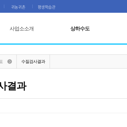
귀농귀촌
평생학습관
사업소소개
상하수도
도
수질검사결과
사결과