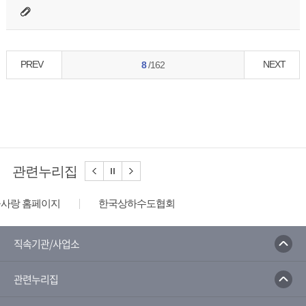
PREV
NEXT
8
/162
관련누리집
한국상하수도협회
환경부
한국환경공단
시스템
국가지하수정보센터
직속기관/사업소
보시스템
물사랑 홈페이지
관련누리집