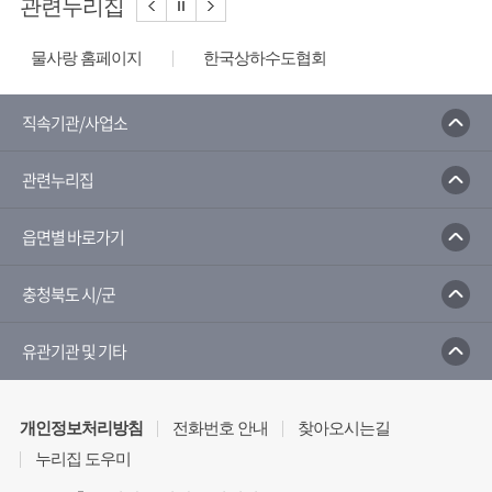
관련누리집
물사랑 홈페이지
한국상하수도협회
한국수자원공사
환경부
한국환경공단
수질오염방제정보시스템
국가지하수정보센터
직속기관/사업소
환경부 물환경정보시스템
관련누리집
읍면별 바로가기
충청북도 시/군
유관기관 및 기타
개인정보처리방침
전화번호 안내
찾아오시는길
누리집 도우미