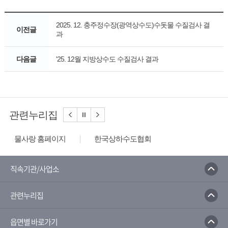
2025. 12. 충주정수장(광역상수도)수돗물 수질검사 결
이전글
과
다음글
'25. 12월 지방상수도 수질검사 결과
관련누리집
물사랑 홈페이지
한국상하수도협회
한국수자원공사
환경부
한국환경공단
수질오염방제정보시스템
국가지하수정보센터
직속기관/사업소
환경부 물환경정보시스템
관련누리집
읍면별 바로가기