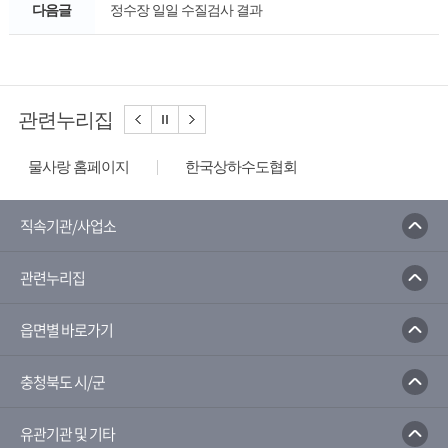
다음글
정수장 일일 수질검사 결과
관련누리집
물사랑 홈페이지
한국상하수도협회
한국수자원공사
환경부
한국환경공단
수질오염방제정보시스템
국가지하수정보센터
직속기관/사업소
환경부 물환경정보시스템
관련누리집
읍면별 바로가기
충청북도 시/군
유관기관 및 기타