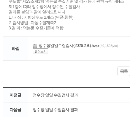
수도법" 제29조제3항 '먹는물 수질기준 및 검사 등에 관한 규칙' 제4조
제1항에 따라 정수장에서 정수된 수질검사
결과를 붙임과 같이 알려드립니다.
1. 대 상 : 지방상수도 2개소 (연풍,청천)
2. 검사방법 : 자동수질계측기
3.결 과 : 먹는물 수질기준에 적합
정수장일일수질검사(2026.2.9.).hwp
(49,152Byte)
파일
뷰어보기
목록
이전글
정수장 일일 수질검사 결과
다음글
정수장 일일 수질검사 결과