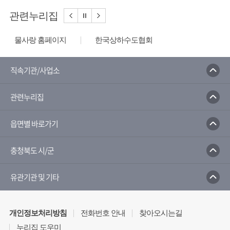
관련누리집
물사랑 홈페이지
한국상하수도협회
한국수자원공사
환경부
한국환경공단
수질오염방제정보시스템
국가지하수정보센터
직속기관/사업소
환경부 물환경정보시스템
관련누리집
읍면별 바로가기
충청북도 시/군
유관기관 및 기타
개인정보처리방침
전화번호 안내
찾아오시는길
누리집 도우미