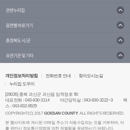
관련누리집
읍면별 바로가기
충청북도 시/군
유관기관 및 기타
개인정보처리방침
전화번호 안내
찾아오시는길
누리집 도우미
[28026] 충북 괴산군 괴산읍 임꺽정로 90
대표전화
:
043-830-3114
야간당직실
:
043-830-3222~3
팩
스
:
043-832-8929
COPYRIGHT(C) 2017
GOESAN COUNTY
. ALL RIGHTS RESERVED.
본 웹사이트에 게시된 이메일 주소가 자동수집되는 것을 거부하며, 이
를 위반시 정보통신망법에 의한 처벌됨을 유념하시기 바랍니다.