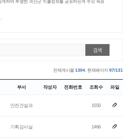
 공개하여 투명한 괴산군 지출정보를 공표하는게 주요 목표
.
검색
전체게시물
1304
, 현재페이지
97/131
부서
작성자
전화번호
조회수
파일
안전건설과
1550
기획감사실
1466