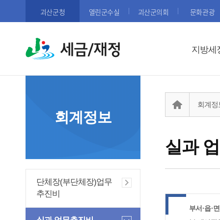
괴산군청
열린군수실
괴산군의회
문화관광
세금/재정
지방세
회계정
회계정보
실과 
단체장(부단체장)업무
추진비
부서·읍·