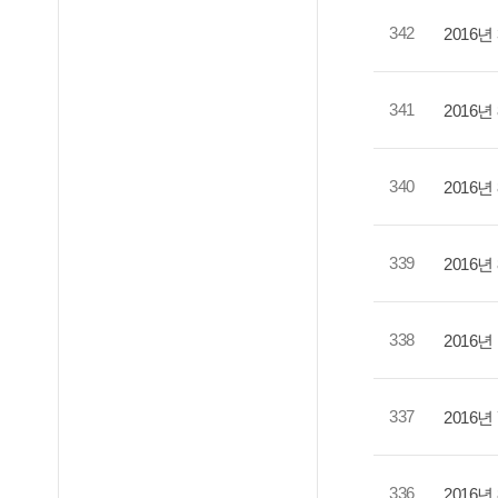
342
2016
341
2016
340
2016
339
2016
338
2016
337
2016
336
2016