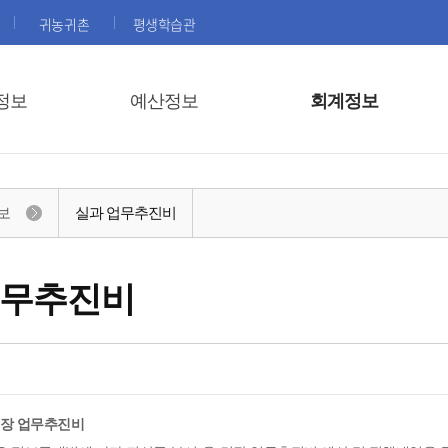
귀농귀촌
평생학습관
정보
예산정보
회계정보
보
실과 업무추진비
업무추진비
면장 업무추진비