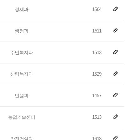
경제과
1564
행정과
1511
주민복지과
1513
산림녹지과
1529
민원과
1497
농업기술센터
1513
안전건설과
1613