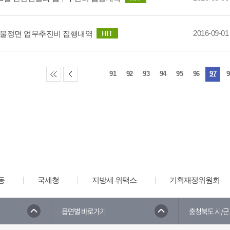
2016-09-01
년 불정면 업무추진비 집행내역
91
92
93
94
95
96
97
9
동
국세청
지방세 위택스
기획재정위원회
읍면별 바로가기
충청북도 시/군