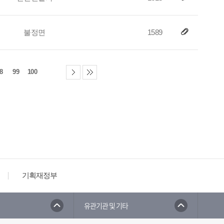
불정면
1589
8
99
100
기획재정부
유관기관 및 기타