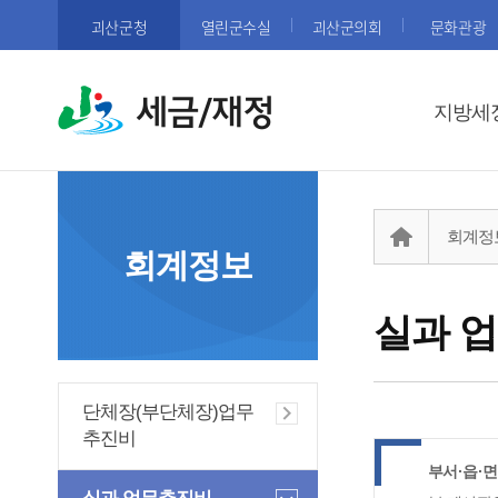
괴산군청
열린군수실
괴산군의회
문화관광
세금/재정
지방세
회계정
회계정보
실과 
단체장(부단체장)업무
추진비
부서·읍·