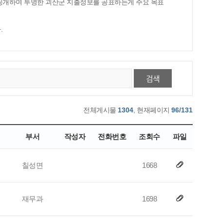
 공개하여 투명한 괴산군 지출정보를 공표하는게 주요 목표
.
검색
전체게시물
1304
, 현재페이지
96/131
부서
작성자
전화번호
조회수
파일
칠성면
1668
재무과
1698