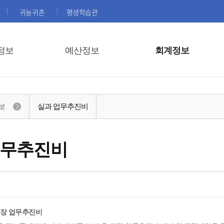
귀농귀촌
평생학습관
정보
예산정보
회계정보
보
실과 업무추진비
업무추진비
면장 업무추진비