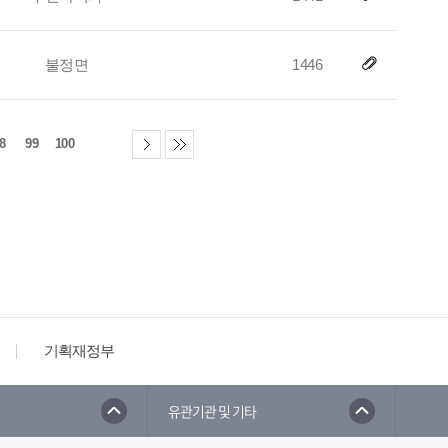
불정면
1446
8
99
100
기획재정부
유관기관 및 기타