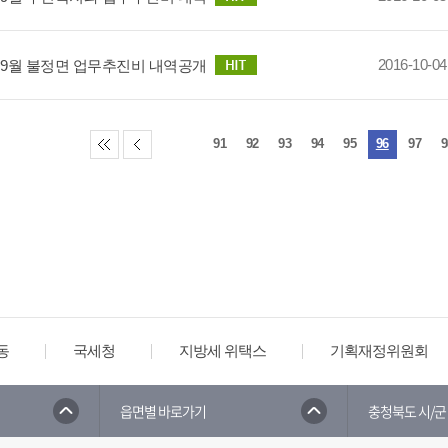
2016-10-04
년 9월 불정면 업무추진비 내역공개
91
92
93
94
95
96
97
9
동
국세청
지방세 위택스
기획재정위원회
읍면별 바로가기
충청북도 시/군