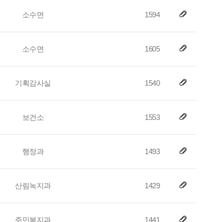
소수면
1594
소수면
1605
기획감사실
1540
보건소
1553
행정과
1493
산림녹지과
1429
주민복지과
1441