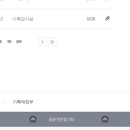
12
기획감사실
1828
8
99
100
기획재정부
유관기관 및 기타