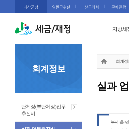
괴산군청
열린군수실
괴산군의회
문화관광
세금/재정
지방세
회계정
회계정보
실과 
단체장(부단체장)업무
추진비
부서·읍·