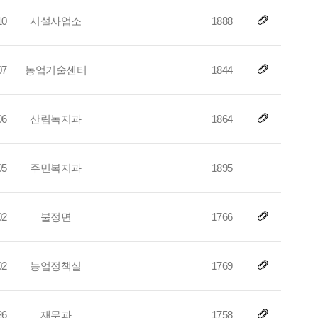
10
시설사업소
1888
07
농업기술센터
1844
06
산림녹지과
1864
05
주민복지과
1895
02
불정면
1766
02
농업정책실
1769
26
재무과
1758