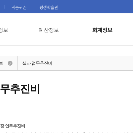
귀농귀촌
평생학습관
정보
예산정보
회계정보
보
실과 업무추진비
업무추진비
면장 업무추진비