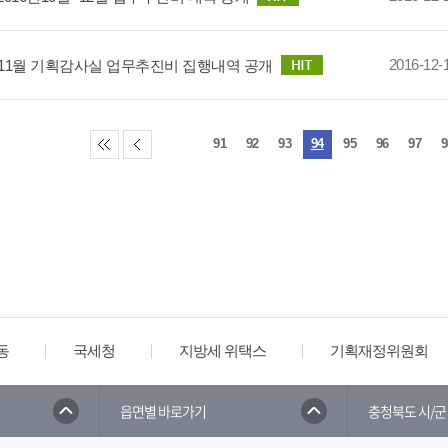
2016-12-
년 11월 기획감사실 업무추진비 집행내역 공개
91
92
93
94
95
96
97
9
동
국세청
지방세 위택스
기획재정위원회
읍면별 바로가기
충청북도 시/군