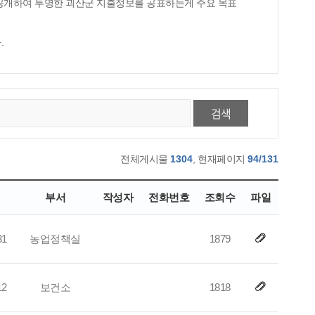
 공개하여 투명한 괴산군 지출정보를 공표하는게 주요 목표
.
검색
전체게시물
1304
, 현재페이지
94/131
부서
작성자
전화번호
조회수
파일
31
농업정책실
1879
12
보건소
1818