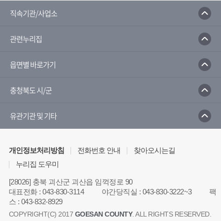
직속기관/사업소
관련누리집
읍면별 바로가기
충청북도 시/군
유관기관 및 기타
개인정보처리방침
전화번호 안내
찾아오시는길
누리집 도우미
[28026] 충북 괴산군 괴산읍 임꺽정로 90
대표전화
:
043-830-3114
야간당직실
:
043-830-3222~3
팩
스
:
043-832-8929
COPYRIGHT(C) 2017
GOESAN COUNTY
. ALL RIGHTS RESERVED.