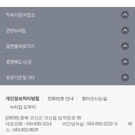
직속기관/사업소
관련누리집
읍면별 바로가기
충청북도 시/군
유관기관 및 기타
개인정보처리방침
전화번호 안내
찾아오시는길
누리집 도우미
[28026] 충북 괴산군 괴산읍 임꺽정로 90
대표전화
:
043-830-3114
야간당직실
:
043-830-3222~3
팩
스
:
043-832-8929