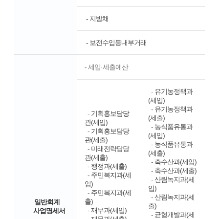
- 지방채
- 보전수입등내부거래
- 세입·세출예산
-
유기농정책과
(세입)
-
유기농정책과
-
기획홍보담당
(세출)
관(세입)
-
농식품유통과
-
기획홍보담당
(세입)
관(세출)
-
농식품유통과
-
미래전략담당
(세출)
관(세출)
-
축수산과(세입)
-
행정과(세출)
-
축수산과(세출)
-
주민복지과(세
-
산림녹지과(세
입)
입)
-
주민복지과(세
-
산림녹지과(세
출)
일반회계
출)
-
재무과(세입)
사업명세서
-
균형개발과(세