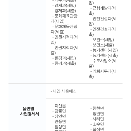
-
재무과(세출)
입)
-
경제과(세입)
-
균형개발과(세
-
경제과(세출)
출)
-
문화체육관광
-
안전건설과(세
과(세입)
입)
-
문화체육관광
-
안전건설과(세
과(세출)
출)
-
민원지적과(세
-
보건소(세입)
입)
-
보건소(세출)
-
민원지적과(세
-
농기센터(세입)
출)
-
농기센터(세출)
-
환경과(세입)
-
수도사업소(세
-
환경과(세출)
출)
-
의회사무과(세
출)
- 세입·세출예산
-
괴산읍
-
청천면
읍면별
-
감물면
-
청안면
사업명세서
-
장연면
-
사리면
-
연풍면
-
소수면
-
칠성면
-
불정면