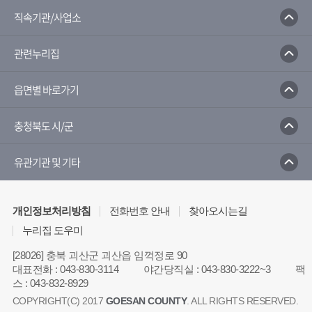
직속기관/사업소
관련누리집
읍면별 바로가기
충청북도 시/군
유관기관 및 기타
개인정보처리방침
전화번호 안내
찾아오시는길
누리집 도우미
[28026] 충북 괴산군 괴산읍 임꺽정로 90
대표전화
:
043-830-3114
야간당직실
:
043-830-3222~3
팩
스
:
043-832-8929
COPYRIGHT(C) 2017
GOESAN COUNTY
. ALL RIGHTS RESERVED.