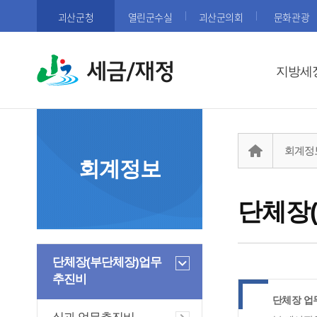
괴산군청
열린군수실
괴산군의회
문화관광
세금/재정
지방세
회계정
회계정보
단체장
단체장(부단체장)업무
추진비
단체장 업