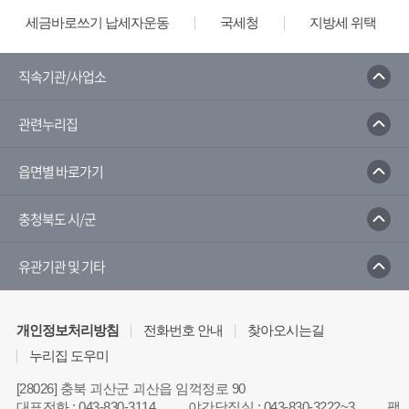
세금바로쓰기 납세자운동
국세청
지방세 위택스
직속기관/사업소
관련누리집
읍면별 바로가기
충청북도 시/군
유관기관 및 기타
개인정보처리방침
전화번호 안내
찾아오시는길
누리집 도우미
[28026] 충북 괴산군 괴산읍 임꺽정로 90
대표전화
:
043-830-3114
야간당직실
:
043-830-3222~3
팩