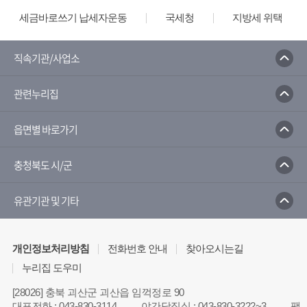
세금바로쓰기 납세자운동
국세청
지방세 위택스
직속기관/사업소
관련누리집
읍면별 바로가기
충청북도 시/군
유관기관 및 기타
개인정보처리방침
전화번호 안내
찾아오시는길
누리집 도우미
[28026] 충북 괴산군 괴산읍 임꺽정로 90
대표전화
:
043-830-3114
야간당직실
:
043-830-3222~3
팩