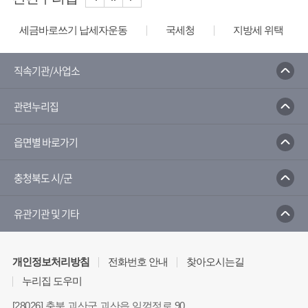
세금바로쓰기 납세자운동
국세청
지방세 위택스
직속기관/사업소
관련누리집
읍면별 바로가기
충청북도 시/군
유관기관 및 기타
개인정보처리방침
전화번호 안내
찾아오시는길
누리집 도우미
[28026] 충북 괴산군 괴산읍 임꺽정로 90