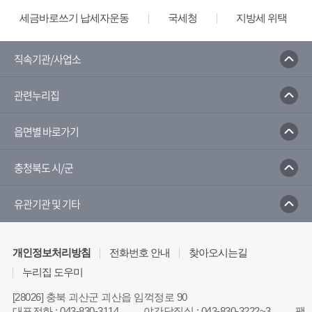
세금바로쓰기 납세자운동
국세청
지방세 위택스
직속기관/사업소
관련누리집
읍면별 바로가기
충청북도 시/군
유관기관 및 기타
개인정보처리방침
전화번호 안내
찾아오시는길
누리집 도우미
[28026] 충북 괴산군 괴산읍 임꺽정로 90
대표전화
:
043-830-3114
야간당직실
:
043-830-3222~3
팩