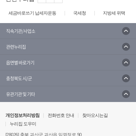
세금바로쓰기 납세자운동
국세청
지방세 위택스
직속기관/사업소
관련누리집
읍면별 바로가기
충청북도 시/군
유관기관 및 기타
개인정보처리방침
전화번호 안내
찾아오시는길
누리집 도우미
[28026] 충북 괴산군 괴산읍 임꺽정로 90