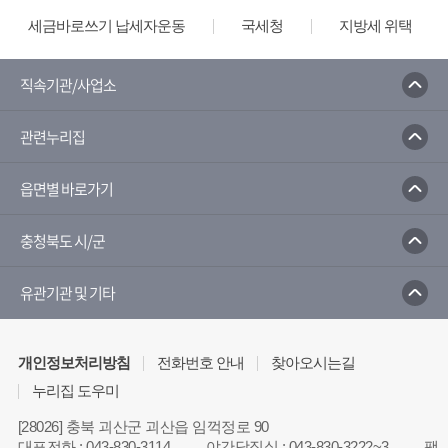
세금바로쓰기 납세자운동
국세청
지방세 위택스
직속기관/사업소
관련누리집
읍면별 바로가기
충청북도 시/군
유관기관 및 기타
개인정보처리방침
전화번호 안내
찾아오시는길
누리집 도우미
[28026] 충북 괴산군 괴산읍 임꺽정로 90
대표전화
:
043-830-3114
야간당직실
:
043-830-3222~3
팩