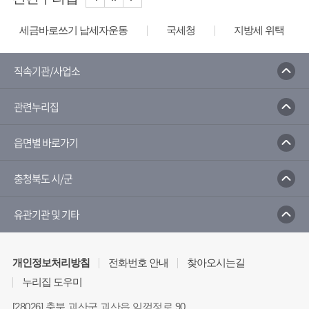
세금바로쓰기 납세자운동
국세청
지방세 위택스
직속기관/사업소
관련누리집
읍면별 바로가기
충청북도 시/군
유관기관 및 기타
개인정보처리방침
전화번호 안내
찾아오시는길
누리집 도우미
[28026] 충북 괴산군 괴산읍 임꺽정로 90